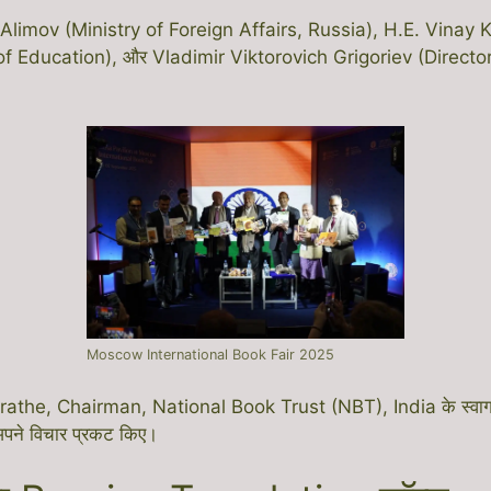
der Alimov (Ministry of Foreign Affairs, Russia), H.E. Vin
f Education), और Vladimir Viktorovich Grigoriev (Director
Moscow International Book Fair 2025
athe, Chairman, National Book Trust (NBT), India के स्वागत भाष
अपने विचार प्रकट किए।